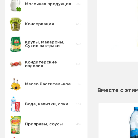
Молочная продукция
368
Консервация
432
Крупы, Макароны,
523
Сухие завтраки
Кондитерские
670
изделия
Масло Растительное
39
Восточные
32
Вместе с эти
сладости
Вода, напитки, соки
334
Попкорн
10
Приправы, соусы
452
Круассаны
13