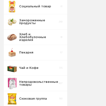
Социальный товар
61
Бисквит
10
Замороженные
269
продукты
Торты
5
Хлеб и
Хлебобулочные
81
Вафельные
изделия
22
изделия
Пекарня
57
Шоколадные
18
Плитки
Чай и Кофе
315
Конфеты
20
фасовка м/у
Непродовольственные
907
товары
Сушка
2
Снэковая группа
190
Торты в
5
упаковке