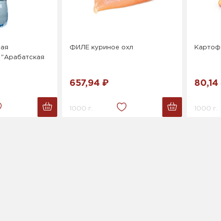
вая
ФИЛЕ куриное охл
Картоф
 "Арабатская
657,94 ₽
80,14
1000 г.
1000 г.