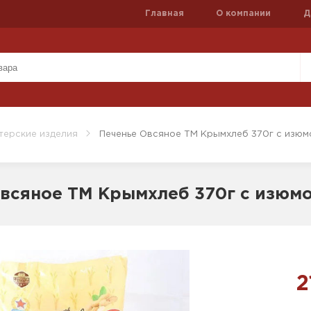
Главная
О компании
Д
терские изделия
Печенье Овсяное ТМ Крымхлеб 370г с изюм
всяное ТМ Крымхлеб 370г с изюм
2