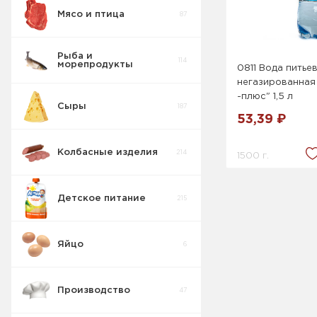
Мясо и птица
87
Пирожные
5
Рыба и
114
морепродукты
0811 Вода питье
Печенье
55
негазированная
-плюс" 1,5 л
Сыры
187
Крекер
17
53,39 ₽
Колбасные изделия
214
1500 г.
Товары для
10
диабетиков
Детское питание
215
Конфеты
9
Коробка
Яйцо
6
Изделия
42
весовые
Производство
47
Пряники
7