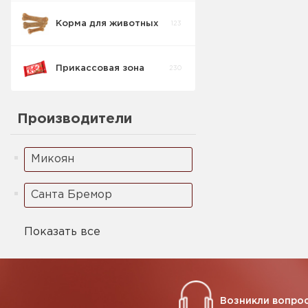
Корма для животных
123
Кукурузные
5
палочки
Прикассовая зона
230
Ореховая паста
2
Производители
Микоян
Санта Бремор
Показать все
Возникли вопрос