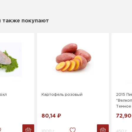
м также покупают
охл
Картофель розовый
2015 Пи
"Велко
Темное 
80,14 ₽
72,90
1000 г.
450 г.