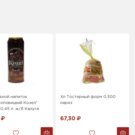
вной напиток
Хл Тостерный форм 0,300
поповицкий Козел"
нарез
0,45 л. ж/б Калуга
 ₽
67,30 ₽