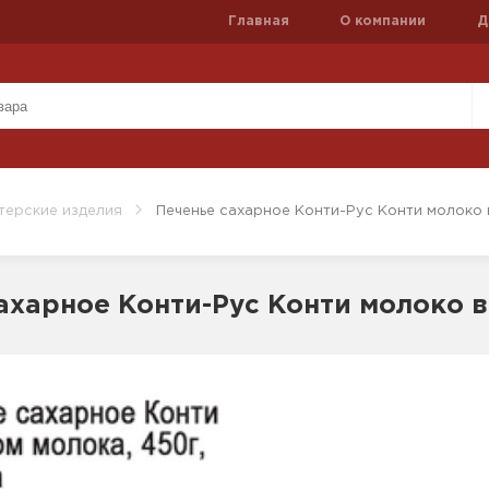
Главная
О компании
Д
терские изделия
Печенье сахарное Конти-Рус Конти молоко 
ахарное Конти-Рус Конти молоко в