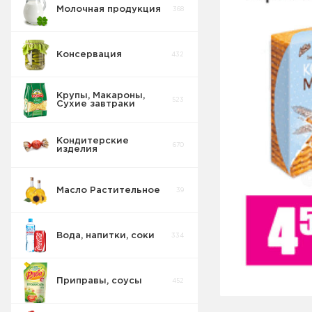
Молочная продукция
368
Консервация
432
Крупы, Макароны,
523
Сухие завтраки
Кондитерские
670
изделия
Масло Растительное
39
Восточные
32
сладости
Вода, напитки, соки
334
Попкорн
10
Приправы, соусы
452
Круассаны
13