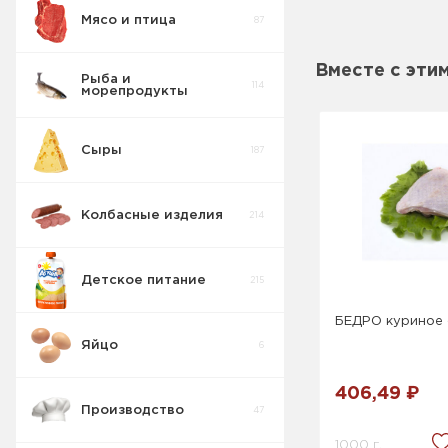
Мясо и птица
87
Пирожные
5
Вместе с эти
Рыба и
114
морепродукты
Печенье
55
Сыры
187
Крекер
17
Колбасные изделия
214
Товары для
10
диабетиков
Детское питание
215
Конфеты
9
Коробка
БЕДРО куриное 
Яйцо
6
Изделия
42
весовые
406,49 ₽
Производство
47
Пряники
7
1000 г.