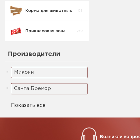
Корма для животных
123
Кукурузные
5
палочки
Прикассовая зона
230
Ореховая паста
2
Производители
Микоян
Санта Бремор
Показать все
Возникли вопрос