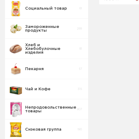
Социальный товар
61
Бисквит
10
Замороженные
269
продукты
Торты
5
Хлеб и
Хлебобулочные
81
Вафельные
изделия
22
изделия
Пекарня
57
Шоколадные
18
Плитки
Чай и Кофе
315
Конфеты
20
фасовка м/у
Непродовольственные
907
товары
Сушка
2
Снэковая группа
190
Торты в
5
упаковке