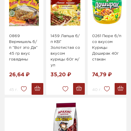
0869
1459 Лапша б/
0261 Пюре б/п
Вермишель б/
п КБГ
со вкусом
п "Вот это Да"
Золотистая со
Курицы
45 гр вкус
вкусом
Доширак 40г
говядины
курицы 60г м/
стакан
уп
26,64 ₽
35,20 ₽
74,79 ₽
45 г.
40 г.