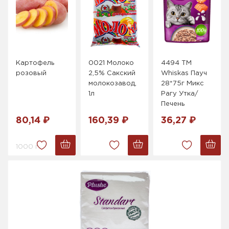
Картофель
0021 Молоко
4494 ТМ
розовый
2,5% Сакский
Whiskas Пауч
молокозавод,
28*75г Микс
1л
Рагу Утка/
Печень
80,14 ₽
160,39 ₽
36,27 ₽
1000 г.