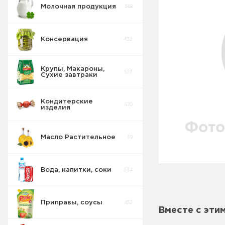
Молочная продукция
368
Консервация
432
Крупы, Макароны,
523
Сухие завтраки
Кондитерские
670
изделия
Масло Растительное
39
Вода, напитки, соки
334
Приправы, соусы
452
Вместе с эти