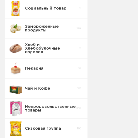
Социальный товар
61
Замороженные
269
продукты
Хлеб и
Хлебобулочные
81
изделия
Пекарня
57
Все филиалы
28
Хлеб и ХБИ
Чай и Кофе
315
Царь Хлеб ХБИ
5
Непродовольственные
907
товары
Симф/Севас
27
Хлеб и ХБИ
Снэковая группа
190
ПКФ Пионерское
0
ХБИ