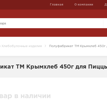
Главная
О компании
Д
и Хлебобулочные изделия
Полуфабрикат ТМ Крымхлеб 450г 
икат ТМ Крымхлеб 450г для Пицц