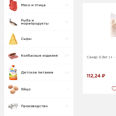
Мясо и птица
87
Рыба и
114
морепродукты
Сыры
187
Колбасные изделия
214
Сахар 0,9кг (+ -
Детское питание
215
112,24 ₽
Яйцо
6
Производство
47