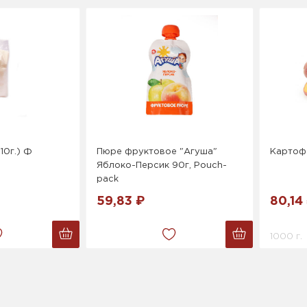
 10г.) Ф
Пюре фруктовое "Агуша"
Картоф
Яблоко-Персик 90г, Pouch-
pack
59,83 ₽
80,14
1000 г.