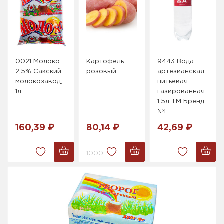
0021 Молоко
Картофель
9443 Вода
2,5% Сакский
розовый
артезианская
молокозавод,
питьевая
1л
газированная
1,5л ТМ Бренд
№1
160,39 ₽
80,14 ₽
42,69 ₽
1000 г.