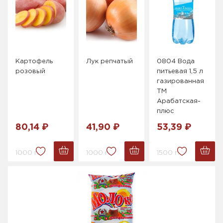
Картофель
Лук репчатый
0804 Вода
розовый
питьевая 1,5 л
газированная
ТМ
Арабатская-
плюс
80,14 ₽
41,90 ₽
53,39 ₽
1000 г.
1000 г.
1500 г.