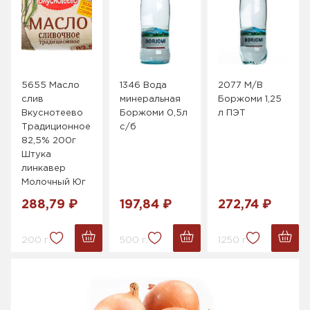
5655 Масло
1346 Вода
2077 М/В
слив
минеральная
Боржоми 1,25
Вкуснотеево
Боржоми 0,5л
л ПЭТ
Традиционное
с/б
82,5% 200г
Штука
линкавер
Молочный Юг
288,79 ₽
197,84 ₽
272,74 ₽
200 г.
500 г.
1250 г.