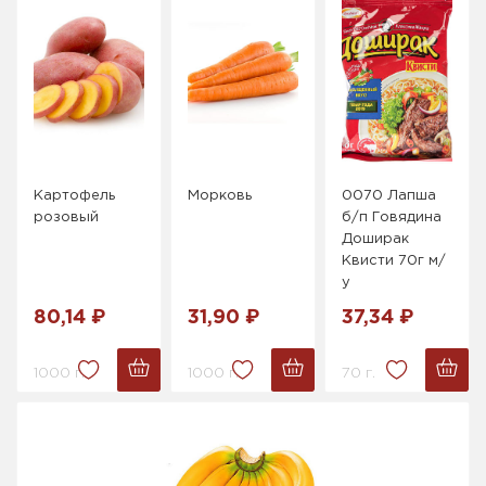
Картофель
Морковь
0070 Лапша
розовый
б/п Говядина
Доширак
Квисти 70г м/
у
80,14 ₽
31,90 ₽
37,34 ₽
1000 г.
1000 г.
70 г.