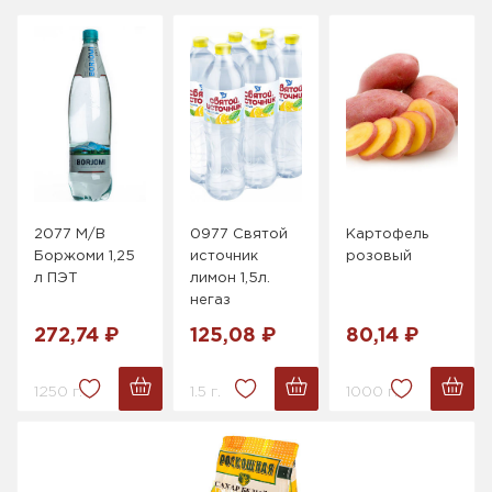
2077 М/В
0977 Святой
Картофель
Боржоми 1,25
источник
розовый
л ПЭТ
лимон 1,5л.
негаз
272,74 ₽
125,08 ₽
80,14 ₽
1250 г.
1.5 г.
1000 г.