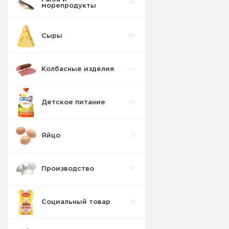
114
морепродукты
Сыры
187
Колбасные изделия
214
Детское питание
215
Яйцо
6
Производство
47
Социальный товар
61