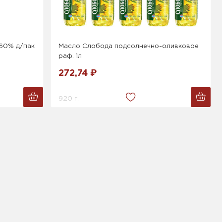
60% д/пак
Масло Слобода подсолнечно-оливковое
раф. 1л
272,74 ₽
920 г.