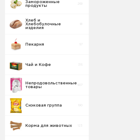
Замороженные
269
продукты
Хлеб и
Хлебобулочные
81
изделия
Пекарня
57
Чай и Кофе
315
Непродовольственные
907
товары
Снэковая группа
190
Корма для животных
123