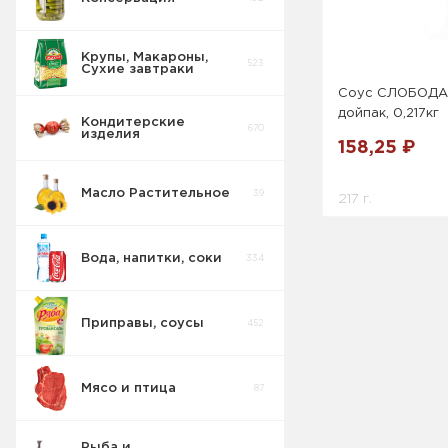
Крупы, Макароны,
523
Сухие завтраки
Соус СЛОБОДА 
дойпак, 0,217кг
Кондитерские
670
изделия
158,25 ₽
Масло Растительное
39
217 г.
Вода, напитки, соки
334
Приправы, соусы
452
Мясо и птица
87
Рыба и