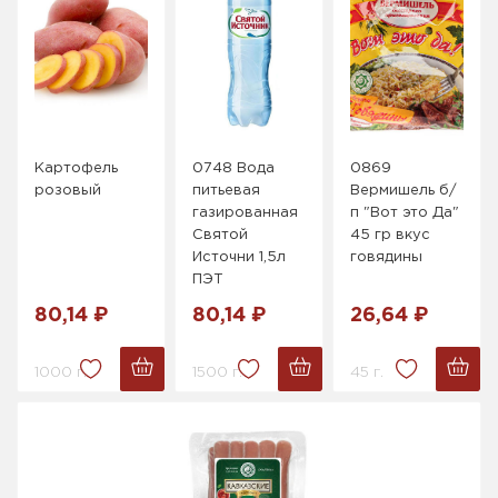
Картофель
0748 Вода
0869
розовый
питьевая
Вермишель б/
газированная
п "Вот это Да"
Святой
45 гр вкус
Источни 1,5л
говядины
ПЭТ
80,14 ₽
80,14 ₽
26,64 ₽
1000 г.
1500 г.
45 г.