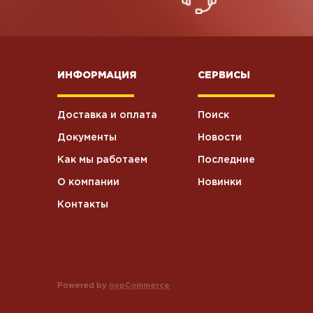
Хоз.товары
5
ИНФОРМАЦИЯ
СЕРВИСЫ
Влажные
5
салфетки
Доставка и оплата
Поиск
Станки для
6
бритья
Документы
Новости
Как мы работаем
Последние
Текстиль
3
О компании
Новинки
Контакты
Крем
4
косметический
Туалетная
37
бумага
Powered by
nopCommerce
Посуда
2