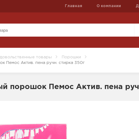
Главная
О компании
Д
довольственные товары
Порошки
к Пемос Актив. пена ручн. стирка 350г
й порошок Пемос Актив. пена ручн