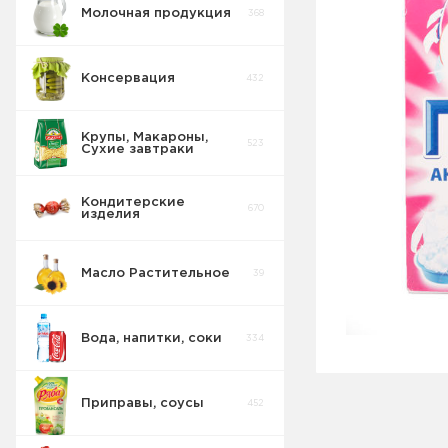
Молочная продукция
368
Консервация
432
Крупы, Макароны,
523
Сухие завтраки
Кондитерские
670
изделия
Масло Растительное
39
Вода, напитки, соки
334
Приправы, соусы
452