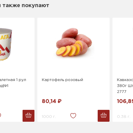
м также покупают
летная 1 рул
Картофель розовый
Кавказс
нд№1
380г Шт
2777
80,14 ₽
106,8
1000 г.
0.38 г.