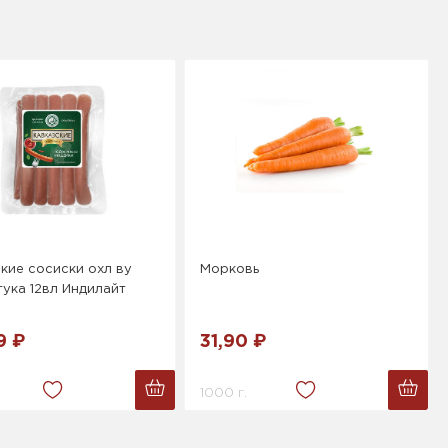
кие сосиски охл ву
Морковь
ука 12вл Индилайт
9 ₽
31,90 ₽
1000 г.