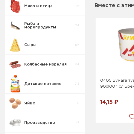
Вместе с эти
Мясо и птица
87
Рыба и
114
морепродукты
Сыры
187
Колбасные изделия
214
0405 Бумага туа
Детское питание
215
90х100 1 сл Бре
14,15 ₽
Яйцо
6
Производство
47