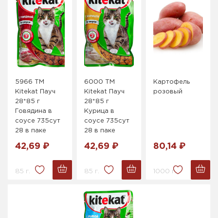
5966 ТМ
6000 ТМ
Картофель
Kitekat Пауч
Kitekat Пауч
розовый
28*85 г
28*85 г
Говядина в
Курица в
соусе 735сут
соусе 735сут
28 в паке
28 в паке
42,69 ₽
42,69 ₽
80,14 ₽
85 г.
85 г.
1000 г.