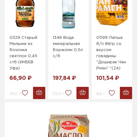
0329 Старый
1346 Вода
0599 Лапша
Мельник из
минеральная
б/п 86гр со
бочонка
Боржоми 0,5л
вкусом
светлое 0,45
с/б
говядины
стб (ИНБЕВ
"Доширак Чан
Уфа)
Рмен" *(24)
66,90 ₽
197,84 ₽
101,54 ₽
450 г.
500 г.
86 г.