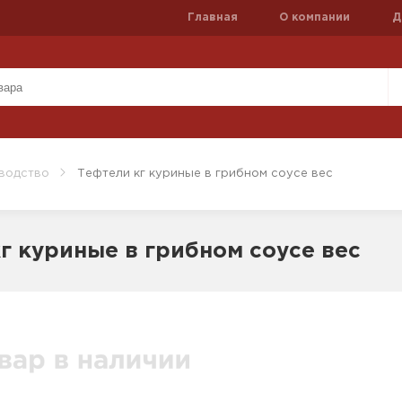
Главная
О компании
Д
водство
Тефтели кг куриные в грибном соусе вес
г куриные в грибном соусе вес