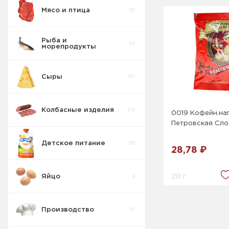
Мясо и птица
87
Рыба и
114
морепродукты
Сыры
187
Колбасные изделия
214
0019 Кофейн.нап
Петровская Сло
Детское питание
215
28,78 ₽
20 г.
Яйцо
6
Производство
47