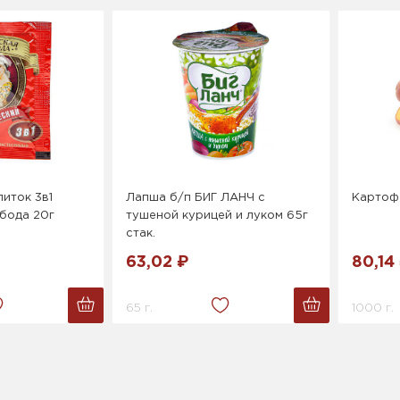
иток 3в1
Лапша б/п БИГ ЛАНЧ с
Картоф
бода 20г
тушеной курицей и луком 65г
стак.
63,02 ₽
80,14
65 г.
1000 г.