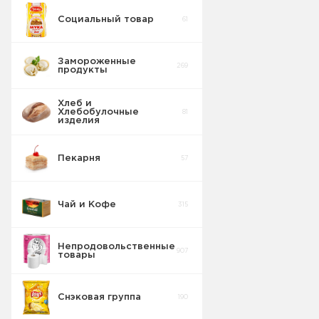
Социальный товар
61
Кулинария
8
Замороженные
269
продукты
Мясные. рыбные
3
блюда
Хлеб и
Хлебобулочные
81
изделия
Пекарня
57
Чай и Кофе
315
Непродовольственные
907
товары
Снэковая группа
190