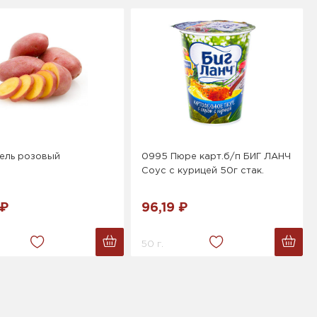
ель розовый
0995 Пюре карт.б/п БИГ ЛАНЧ
Соус с курицей 50г стак.
 ₽
96,19 ₽
50 г.