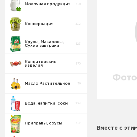
Молочная продукция
368
Консервация
432
Крупы, Макароны,
523
Сухие завтраки
Кондитерские
670
изделия
Масло Растительное
39
Вода, напитки, соки
334
Приправы, соусы
452
Вместе с эти