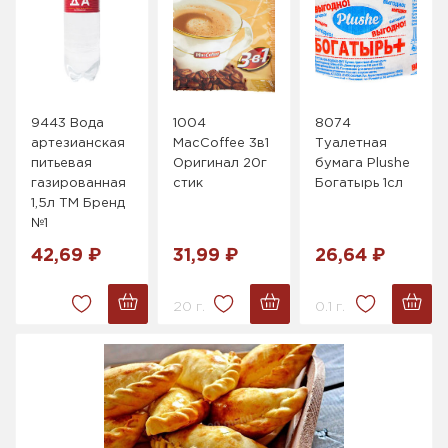
9443 Вода
1004
8074
артезианская
MacCoffee 3в1
Туалетная
питьевая
Оригинал 20г
бумага Plushe
газированная
стик
Богатырь 1сл
1,5л ТМ Бренд
№1
42,69 ₽
31,99 ₽
26,64 ₽
20 г.
0.1 г.