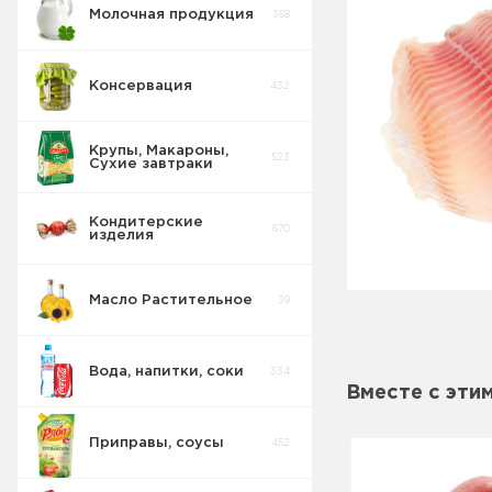
Молочная продукция
368
Консервация
432
Крупы, Макароны,
523
Сухие завтраки
Кондитерские
670
изделия
Масло Растительное
39
Вода, напитки, соки
334
Вместе с эти
Приправы, соусы
452