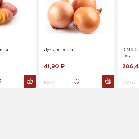
овый
Лук репчатый
0236 Св
негаз
41,90 ₽
206,4
1000 г.
500 г.