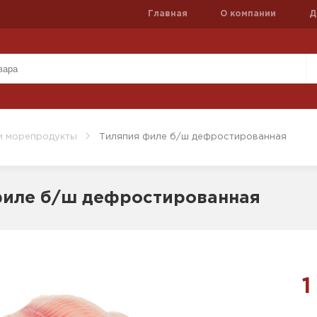
Главная
О компании
Д
и морепродукты
Тиляпия филе б/ш дефростированная
филе б/ш дефростированная
1