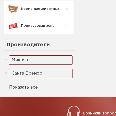
Корма для животных
123
Масло рыбное
2
Прикассовая зона
230
Производители
Микоян
Санта Бремор
Показать все
Возникли вопрос