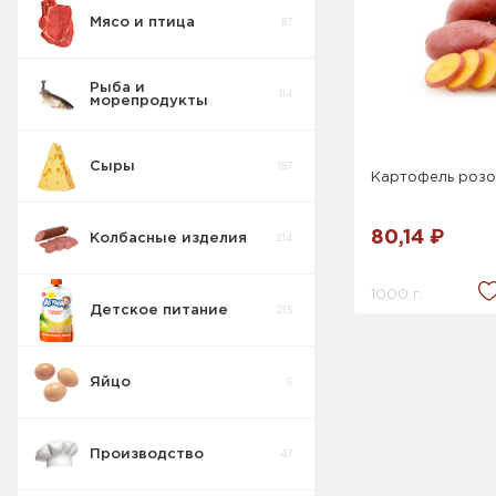
Мясо и птица
87
Рыба и
114
морепродукты
Сыры
187
Картофель роз
Икра рыбная
11
80,14 ₽
Колбасные изделия
214
Пресервы
8
рыбные
1000 г.
Детское питание
215
Салаты
17
Яйцо
6
Рыба
0
слабосоленая
Производство
47
Рыба
29