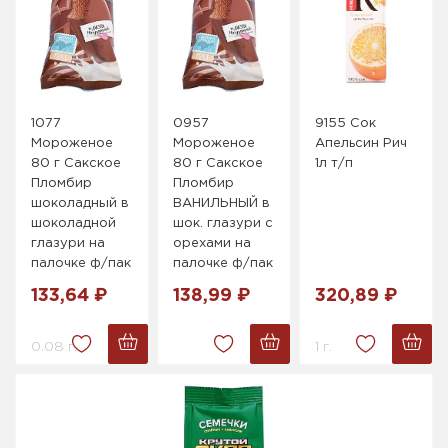
1077
0957
9155 Сок
Мороженое
Мороженое
Апельсин Рич
80 г Сакское
80 г Сакское
1л т/п
Пломбир
Пломбир
шоколадный в
ВАНИЛЬНЫЙ в
шоколадной
шок. глазури с
глазури на
орехами на
палочке ф/пак
палочке ф/пак
133,64 ₽
138,99 ₽
320,89 ₽
0.08 г.
1 г.