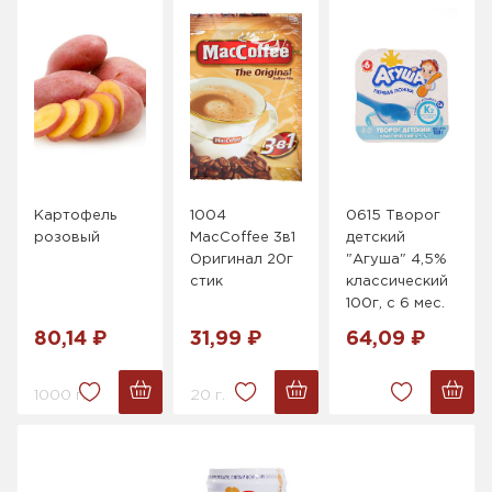
Картофель
1004
0615 Творог
розовый
MacCoffee 3в1
детский
Оригинал 20г
"Агуша" 4,5%
стик
классический
100г, с 6 мес.
80,14 ₽
31,99 ₽
64,09 ₽
1000 г.
20 г.