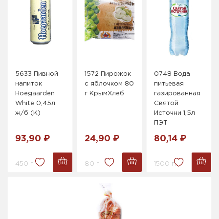
5633 Пивной
1572 Пирожок
0748 Вода
напиток
с яблочком 80
питьевая
Hoegaarden
г КрымХлеб
газированная
White 0,45л
Святой
ж/б (K)
Источни 1,5л
ПЭТ
93,90 ₽
24,90 ₽
80,14 ₽
450 г.
80 г.
1500 г.