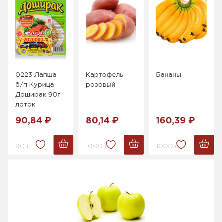
0223 Лапша
Картофель
Бананы
б/п Курица
розовый
Доширак 90г
лоток
90,84 ₽
80,14 ₽
160,39 ₽
90 г.
1000 г.
1000 г.