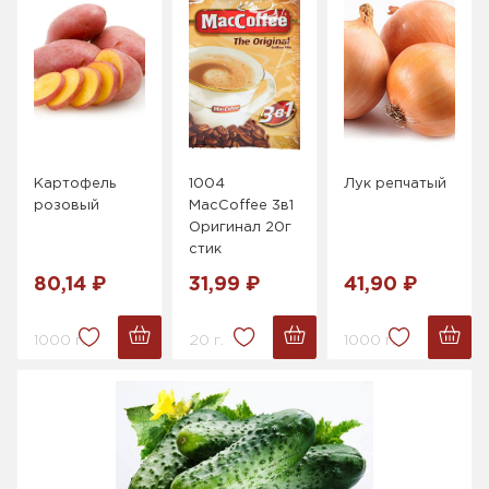
Картофель
1004
Лук репчатый
розовый
MacCoffee 3в1
Оригинал 20г
стик
80,14 ₽
31,99 ₽
41,90 ₽
1000 г.
20 г.
1000 г.