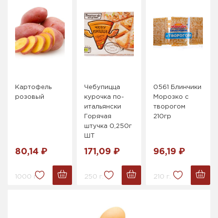
Картофель
Чебупицца
0561 Блинчики
розовый
курочка по-
Морозко с
итальянски
творогом
Горячая
210гр
штучка 0,250г
ШТ
80,14 ₽
171,09 ₽
96,19 ₽
1000 г.
250 г.
210 г.