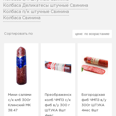
Колбаса Деликатесы штучные Свинина
Колбаса п/к штучные Свинина
Колбаса Свинина
Сортировать по
Мини-салями
Преображенская
Богородская
с/к клб 300г
колб ЧМПЗ с/к
фиб ЧМПЗ в/у
Клинский МК
фиб в/у 300 г
300г ШТУКА
38.47
ШТУКА 8шт
4мес 8шт
4мес