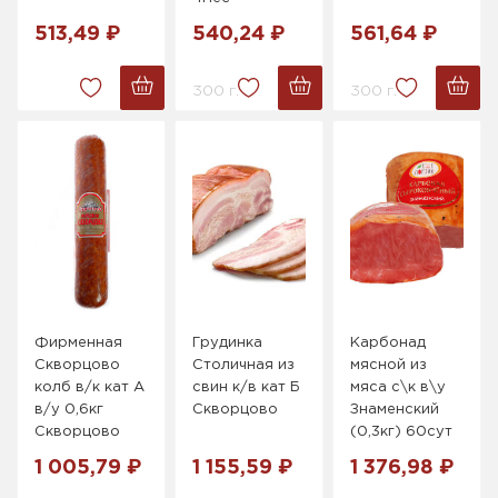
513,49 ₽
540,24 ₽
561,64 ₽
300 г.
300 г.
Фирменная
Грудинка
Карбонад
Скворцово
Столичная из
мясной из
колб в/к кат А
свин к/в кат Б
мяса с\к в\у
в/у 0,6кг
Скворцово
Знаменский
Скворцово
(0,3кг) 60сут
1 005,79 ₽
1 155,59 ₽
1 376,98 ₽