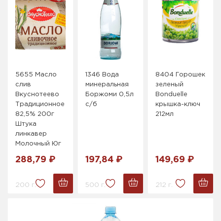
5655 Масло
1346 Вода
8404 Горошек
слив
минеральная
зеленый
Вкуснотеево
Боржоми 0,5л
Bonduelle
Традиционное
с/б
крышка-ключ
82,5% 200г
212мл
Штука
линкавер
Молочный Юг
288,79 ₽
197,84 ₽
149,69 ₽
200 г.
500 г.
212 г.