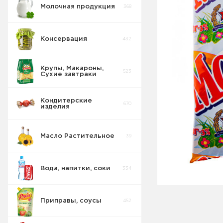
Молочная продукция
368
Консервация
432
Творог и
творожная
61
масса
Крупы, Макароны,
523
Сухие завтраки
Сырки Сладкие
28
Кондитерские
Молочная
670
изделия
продукция
36
длительного
хранения
Масло Растительное
39
Йогурт
71
Вода, напитки, соки
334
Сметана
25
Приправы, соусы
452
Десерты
20