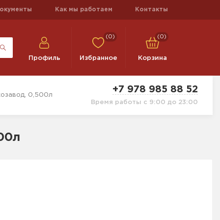
окументы
Как мы работаем
Контакты
(0)
(0)
Профиль
Избранное
Корзина
+7 978 985 88 52
озавод, 0,500л
Время работы с 9:00 до 23:00
00л