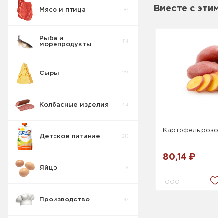
Вместе с эти
Мясо и птица
87
Актимель
2
Рыба и
114
морепродукты
Пудинг
6
молочный
Сыры
187
Молоко
10
Колбасные изделия
214
Молочные
18
коктейли
Картофель роз
Детское питание
215
Ряженка
2
80,14 ₽
Яйцо
6
Десерт Сырок
4
1000 г.
Производство
47
Сыворотка
6