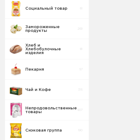
Социальный товар
61
Заменители
10
молока
Замороженные
269
продукты
Кисломолочные
36
продукты
Хлеб и
Хлебобулочные
81
изделия
Пекарня
57
Чай и Кофе
315
Непродовольственные
907
товары
Снэковая группа
190