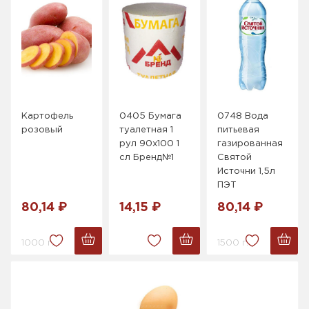
Картофель
0405 Бумага
0748 Вода
розовый
туалетная 1
питьевая
рул 90х100 1
газированная
сл Бренд№1
Святой
Источни 1,5л
ПЭТ
80,14 ₽
14,15 ₽
80,14 ₽
1000 г.
1500 г.