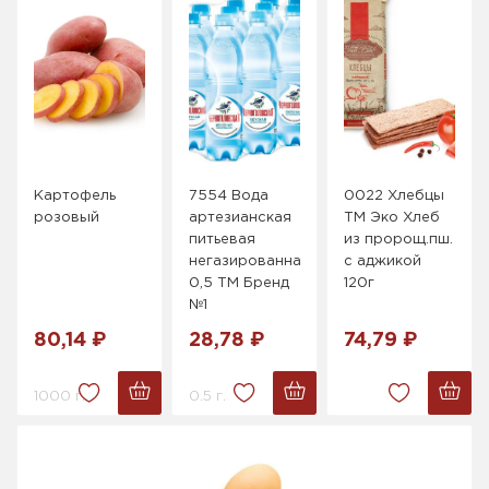
Картофель
7554 Вода
0022 Хлебцы
розовый
артезианская
ТМ Эко Хлеб
питьевая
из пророщ.пш.
негазированная
с аджикой
0,5 ТМ Бренд
120г
№1
80,14 ₽
28,78 ₽
74,79 ₽
1000 г.
0.5 г.