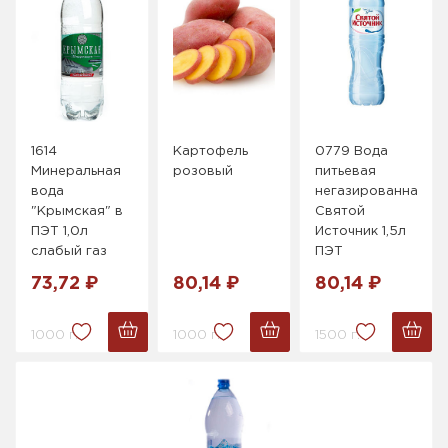
1614
Картофель
0779 Вода
Минеральная
розовый
питьевая
вода
негазированная
"Крымская" в
Святой
ПЭТ 1,0л
Источник 1,5л
слабый газ
ПЭТ
73,72 ₽
80,14 ₽
80,14 ₽
1000 г.
1000 г.
1500 г.