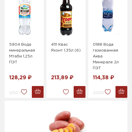
5904 Вода
4111 Квас
0188 Вода
минеральная
Яхонт 1,35л (6)
газиованная
Мтаби 1,25л
Аква
ПЭТ
Минерале 2л
ПЭТ
128,29 ₽
213,89 ₽
114,38 ₽
1250 г.
2000 г.