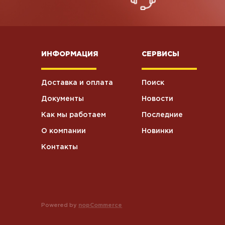
Хоз.товары
5
ИНФОРМАЦИЯ
СЕРВИСЫ
Влажные
5
салфетки
Доставка и оплата
Поиск
Станки для
6
бритья
Документы
Новости
Как мы работаем
Последние
Текстиль
3
О компании
Новинки
Контакты
Крем
4
косметический
Туалетная
37
бумага
Powered by
nopCommerce
Посуда
2