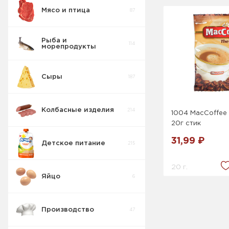
Мясо и птица
87
Рыба и
114
морепродукты
Сыры
187
Колбасные изделия
214
1004 MacCoffee 
20г стик
31,99 ₽
Детское питание
215
20 г.
Яйцо
6
Производство
47