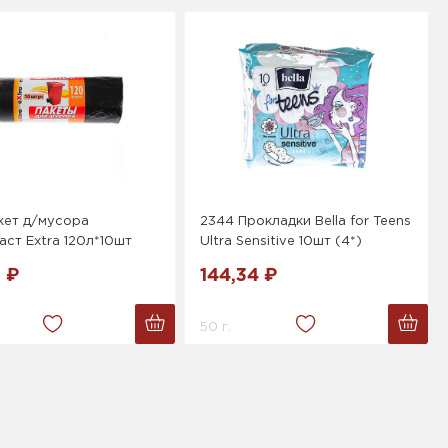
кет д/мусора
2344 Прокладки Bella for Teens
ст Extra 120л*10шт
Ultra Sensitive 10шт (4*)
9 ₽
144,34 ₽
50 г.