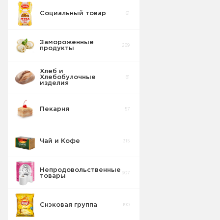
Социальный товар
61
Замороженные
269
продукты
Хлеб и
Хлебобулочные
81
изделия
Пекарня
57
Чай и Кофе
315
Непродовольственные
907
товары
Снэковая группа
190
Пакеты для
8
мусора