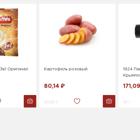
3в1 Оригинал
Картофель розовый
1924 Па
Крымпла
80,14 ₽
171,0
1000 г.
10 г.