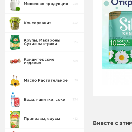
Молочная продукция
368
Консервация
432
Крупы, Макароны,
523
Сухие завтраки
Кондитерские
670
изделия
Масло Растительное
39
Вода, напитки, соки
334
Приправы, соусы
452
Вместе с эти