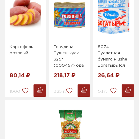
Картофель
Говядина
8074
розовый
Тушен. куск.
Туалетная
325г
бумага Plushe
(000457) ода
Богатырь 1сл
80,14 ₽
218,17 ₽
26,64 ₽
1000 г.
325 г.
0.1 г.