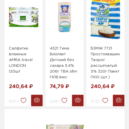
Салфетки
4321 Тема
БЗМЖ 7721
влажные
Биолакт
Простоквашино
АMRA travel
Детский без
Творог
LONDON
сахара 3,4%
рассыпчатый
120шт
206г ТВА sllm
5% 320г Пакет
ГК18,1мес
ГК10 (шт.)
240,64 ₽
74,79 ₽
240,64 ₽
100 г.
206 г.
0.32 г.