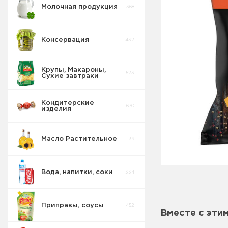
Молочная продукция
368
Консервация
432
Крупы, Макароны,
523
Сухие завтраки
Кондитерские
670
изделия
Масло Растительное
39
Вода, напитки, соки
334
Приправы, соусы
452
Вместе с эти