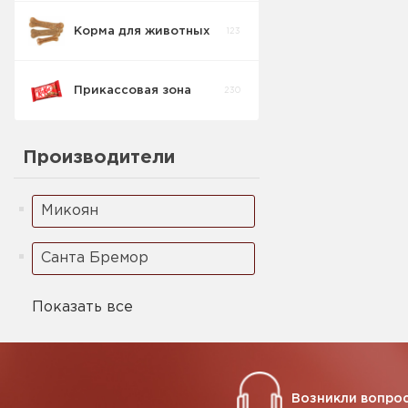
Корма для животных
123
Семечки
8
Прикассовая зона
230
Рыбный снэк
9
Производители
Чипсы и снеки
46
Микоян
Санта Бремор
Показать все
Возникли вопрос