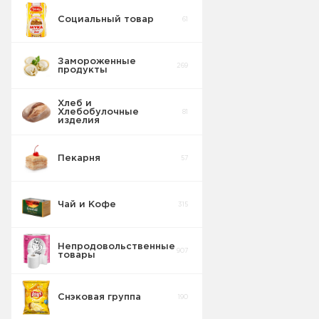
Социальный товар
61
Замороженные
269
продукты
Хлеб и
Хлебобулочные
81
изделия
Пекарня
57
Чай и Кофе
315
Непродовольственные
907
товары
Снэковая группа
190