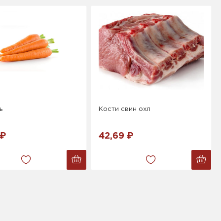
ь
Кости свин охл
 ₽
42,69 ₽