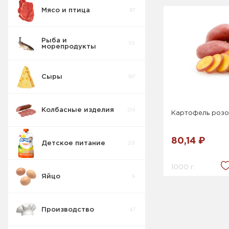
Мясо и птица
87
Рыба и
113
морепродукты
Сыры
187
Колбасные изделия
214
Картофель роз
80,14 ₽
Детское питание
215
1000 г.
Яйцо
6
Производство
47