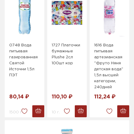
0748 Вода
1727 Платочки
1616 Вода
питьевая
бумажные
питьевая
газированная
Plushe 2сл
артезианская
Святой
100шт кор
"Фруто Няня
Источни 1,5л
детская вода"
ПЭТ
1,5л высшей
категории,
240дней
80,14 ₽
110,10 ₽
112,24 ₽
1500 г.
10 г.