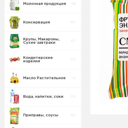
Молочная продукция
368
Консервация
432
Крупы, Макароны,
523
Сухие завтраки
Консервы
89
Овощные
Кондитерские
670
изделия
Консервы
26
Рыбные
Масло Растительное
39
Консервы
Овощные
2
Морепродукты
Вода, напитки, соки
334
Сгущенка
44
Джемы
Приправы, соусы
452
Консервы
29
Мясные