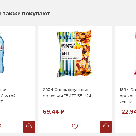
м также покупают
евая
2834 Смесь фруктово-
1684 См
 Святой
ореховая "БИТ" 55г*24
орехова
ЭТ
кешью, 
69,44 ₽
122,9