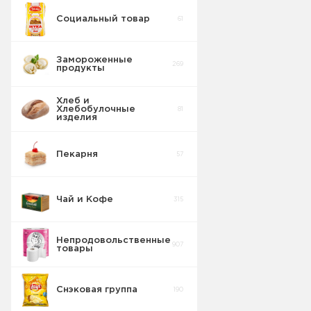
Социальный товар
61
Замороженные
269
продукты
Хлеб и
Хлебобулочные
81
изделия
Пекарня
57
Чай и Кофе
315
Непродовольственные
907
товары
Снэковая группа
190