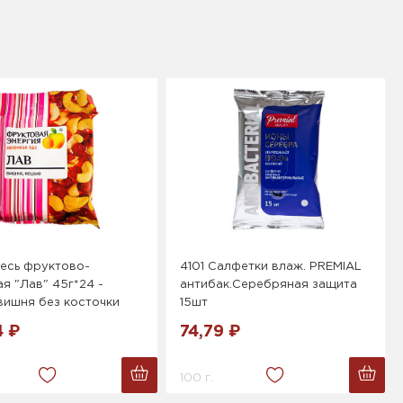
есь фруктово-
4101 Салфетки влаж. PREMIAL
я "Лав" 45г*24 -
антибак.Серебряная защита
вишня без косточки
15шт
4 ₽
74,79 ₽
100 г.