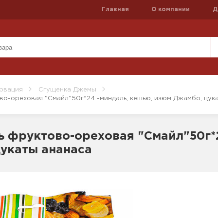
Главная
О компании
Д
рвация
Сгущенка Джемы
во-ореховая "Смайл"50г*24 -миндаль, кешью, изюм Джамбо, цук
ь фруктово-ореховая "Смайл"50г*
укаты ананаса