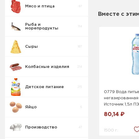
Мясо и птица
87
Консервы
3
Мясные Свинина
Вместе с эти
Рыба и
114
морепродукты
Соленья
15
Сыры
187
Консервации
8
Колбасные изделия
214
Детское питание
215
0779 Вода пить
негазированная
Источник 1,5л П
Яйцо
6
80,14 ₽
Производство
47
1500 г.