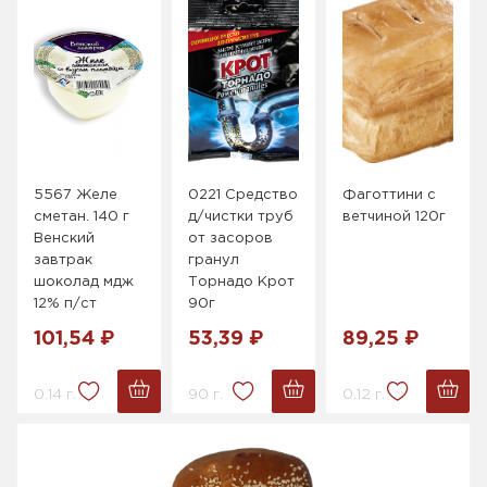
5567 Желе
0221 Средство
Фаготтини с
сметан. 140 г
д/чистки труб
ветчиной 120г
Венский
от засоров
завтрак
гранул
шоколад мдж
Торнадо Крот
12% п/ст
90г
101,54 ₽
53,39 ₽
89,25 ₽
0.14 г.
90 г.
0.12 г.