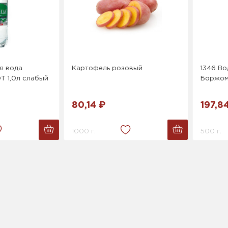
я вода
Картофель розовый
1346 Во
Т 1,0л слабый
Боржом
80,14 ₽
197,8
1000 г.
500 г.