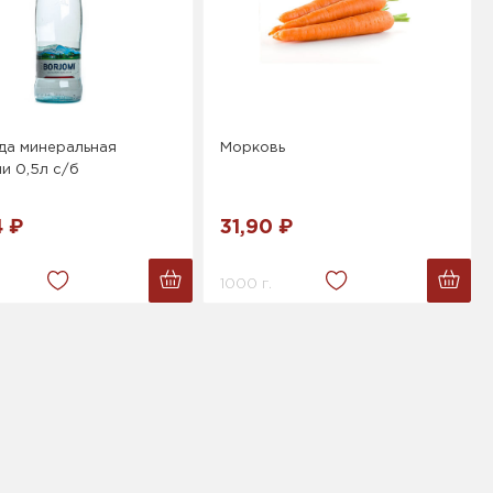
да минеральная
Морковь
и 0,5л с/б
4 ₽
31,90 ₽
1000 г.