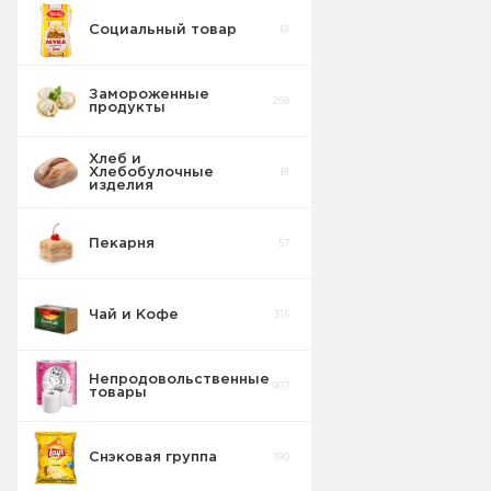
Социальный товар
61
Замороженные
269
продукты
Хлеб и
Хлебобулочные
81
изделия
Пекарня
57
Чай и Кофе
315
Непродовольственные
907
товары
Снэковая группа
190