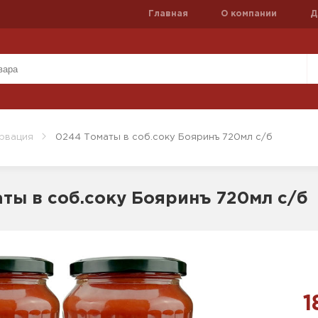
Главная
О компании
Д
рвация
0244 Томаты в соб.соку Бояринъ 720мл с/б
ты в соб.соку Бояринъ 720мл с/б
1