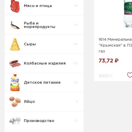
Мясо и птица
87
Консервы
3
Мясные Свинина
Рыба и
114
морепродукты
Соленья
15
1614 Минеральна
Сыры
187
"Крымская" в ПЭ
Консервации
8
газ
73,72 ₽
Колбасные изделия
214
1000 г.
Детское питание
215
Яйцо
6
Производство
47