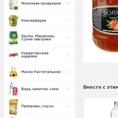
Молочная продукция
368
Консервация
432
Крупы, Макароны,
523
Сухие завтраки
Консервы
89
Овощные
Кондитерские
670
изделия
Консервы
26
Рыбные
Масло Растительное
39
Консервы
Овощные
2
Морепродукты
Вместе с эти
Вода, напитки, соки
334
Сгущенка
44
Джемы
Приправы, соусы
452
Консервы
29
Мясные