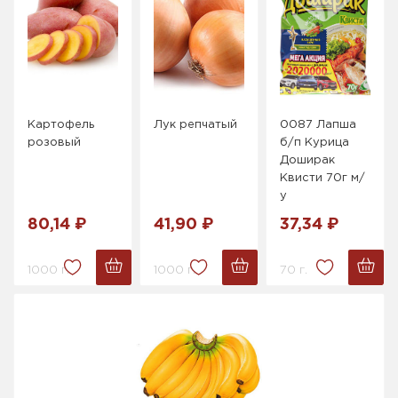
Картофель
Лук репчатый
0087 Лапша
розовый
б/п Курица
Доширак
Квисти 70г м/
у
80,14 ₽
41,90 ₽
37,34 ₽
1000 г.
1000 г.
70 г.