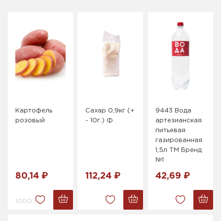
Картофель
Сахар 0,9кг (+
9443 Вода
розовый
- 10г.) Ф
артезианская
питьевая
газированная
1,5л ТМ Бренд
№1
80,14 ₽
112,24 ₽
42,69 ₽
1000 г.