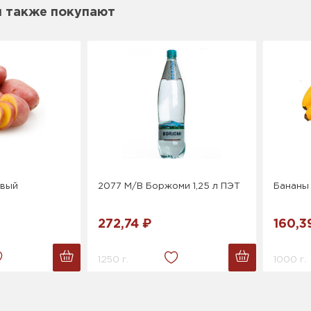
м также покупают
овый
2077 М/В Боржоми 1,25 л ПЭТ
Бананы
272,74 ₽
160,3
1250 г.
1000 г.