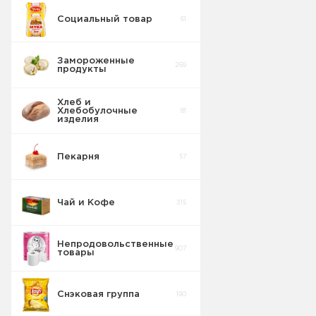
Социальный товар
61
Заменители
10
молока
Замороженные
269
продукты
Кисломолочные
36
продукты
Хлеб и
Хлебобулочные
81
изделия
Пекарня
57
Чай и Кофе
315
Непродовольственные
907
товары
Снэковая группа
190