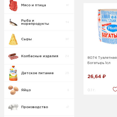
Мясо и птица
87
Рыба и
114
морепродукты
Сыры
187
Колбасные изделия
214
8074 Туалетная
Богатырь 1сл
Детское питание
215
26,64 ₽
0.1 г.
Яйцо
6
Производство
47