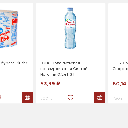
 бумага Plushe
0786 Вода питьевая
0107 Св
негазированная Святой
Спорт н
Источни 0,5л ПЭТ
53,39 ₽
80,14
500 г.
750 г.