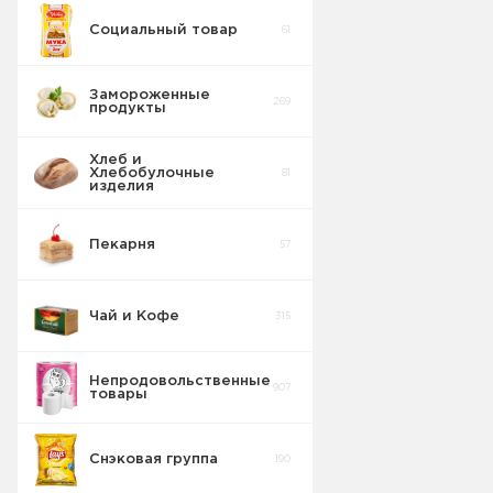
Социальный товар
61
Замороженные
269
продукты
Хлеб и
Хлебобулочные
81
изделия
Пекарня
57
Чай и Кофе
315
Непродовольственные
907
товары
Снэковая группа
190