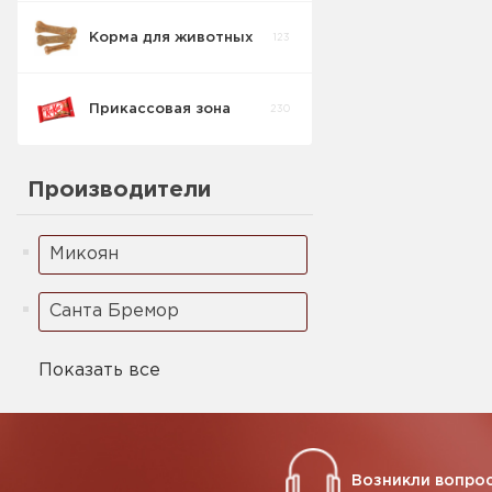
Корма для животных
123
Прикассовая зона
230
Кондитерские
Производители
изделия
54
прикасса
Микоян
Кофе Стики
9
Санта Бремор
Жевательные
37
резинки
Показать все
Леденец
7
Возникли вопрос
Зажигалки
0