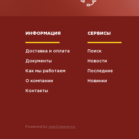
Презервативы
0
ИНФОРМАЦИЯ
СЕРВИСЫ
Пакеты
9
Доставка и оплата
Поиск
Колбаски
варенокопченые
2
Документы
Новости
Свинина
Как мы работаем
Последние
О компании
Новинки
Контакты
Powered by
nopCommerce