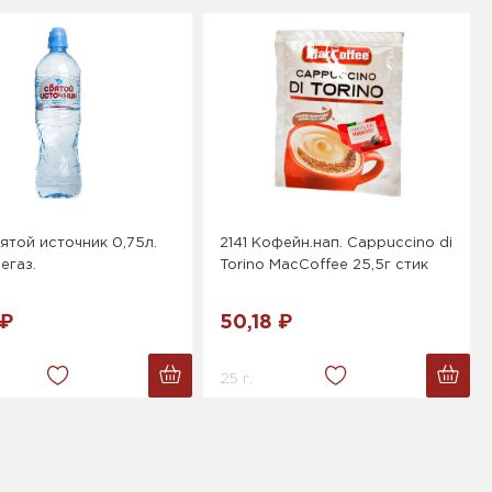
ятой источник 0,75л.
2141 Кофейн.нап. Cappuccino di
егаз.
Torino MacCoffee 25,5г стик
 ₽
50,18 ₽
25 г.