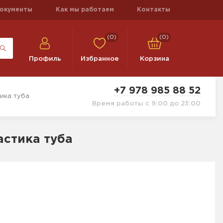
окументы
Как мы работаем
Контакты
(0)
(0)
Профиль
Избранное
Корзина
+7 978 985 88 52
ика туба
Время работы с 9:00 до 23:00
астика туба