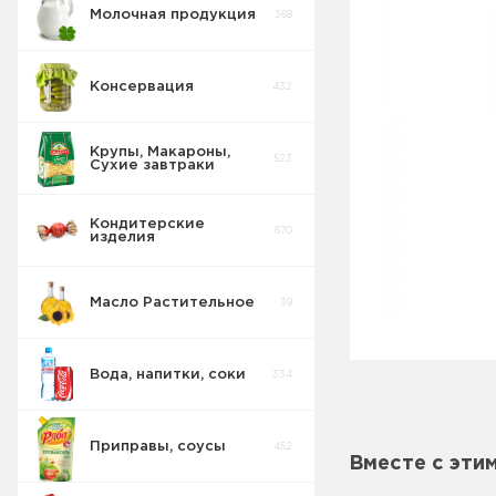
Молочная продукция
368
Консервация
432
Крупы, Макароны,
523
Сухие завтраки
Кондитерские
670
изделия
Масло Растительное
39
Вода, напитки, соки
334
Приправы, соусы
452
Вместе с эти