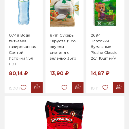
0748 Вода
8781 Сухарь
2694
питьевая
"Хрустец" со
Платочки
газированная
вкусом
бумажные
Святой
сметана с
Plushe Classic
Источни 1,5л
зеленью 35гр
2сл 10шт м/у
ПЭТ
80,14 ₽
13,90 ₽
14,87 ₽
1500 г.
10 г.