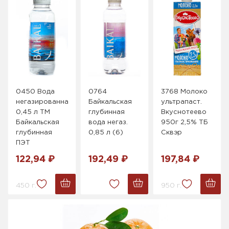
0450 Вода
0764
3768 Молоко
негазированная
Байкальская
ультрапаст.
0,45 л ТМ
глубинная
Вкуснотеево
Байкальская
вода негаз.
950г 2,5% ТБ
глубинная
0,85 л (6)
Сквэр
ПЭТ
122,94 ₽
192,49 ₽
197,84 ₽
450 г.
950 г.