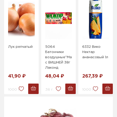
Лук репчатый
5064
6332 Вико
Батончики
Нектар
воздушные"Мажор"
ананасовый 1л
с ВИШНЕЙ 38г
Лаконд
41,90 ₽
48,04 ₽
267,39 ₽
1000 г.
38 г.
1000 г.