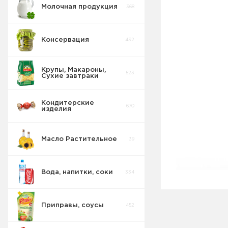
Молочная продукция
368
Консервация
432
Крупы, Макароны,
523
Сухие завтраки
Кондитерские
670
изделия
Масло Растительное
39
Вода, напитки, соки
334
Приправы, соусы
452
Соки Нектары
45
Морсы