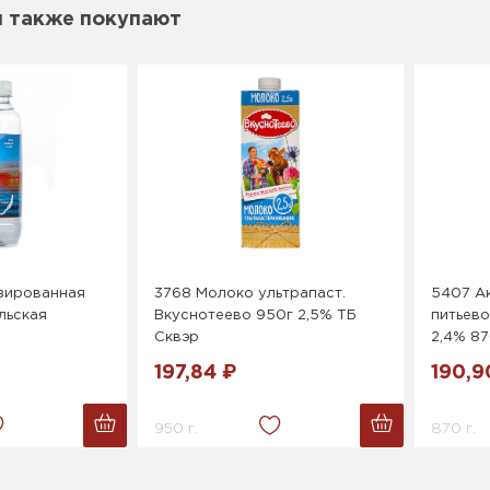
м также покупают
зированная
3768 Молоко ультрапаст.
5407 А
льская
Вкуснотеево 950г 2,5% ТБ
питьев
Сквэр
2,4% 87
197,84 ₽
190,9
950 г.
870 г.