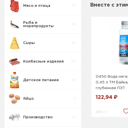
Вместе с эти
Мясо и птица
87
Вода , Сладкие
103
напитки
Рыба и
114
морепродукты
Сыры
187
Колбасные изделия
214
0450 Вода нега
Детское питание
215
0,45 л ТМ Байка
глубинная ПЭТ
122,94 ₽
Яйцо
6
450 г.
Производство
47