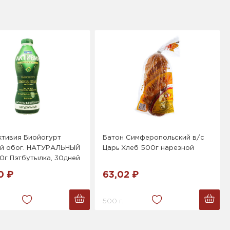
ктивия Биойогурт
Батон Симферопольский в/с
ой обог. НАТУРАЛЬНЫЙ
Царь Хлеб 500г нарезной
0г Пэтбутылка, 30дней
0 ₽
63,02 ₽
500 г.