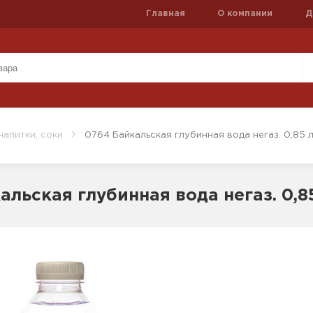
Главная
О компании
Д
напитки, соки
0764 Байкальская глубинная вода негаз. 0,85 л
альская глубинная вода негаз. 0,85