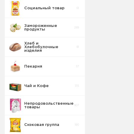
Социальный товар
61
Замороженные
269
продукты
Хлеб и
Хлебобулочные
81
изделия
Пекарня
57
Чай и Кофе
315
Непродовольственные
907
товары
Снэковая группа
190