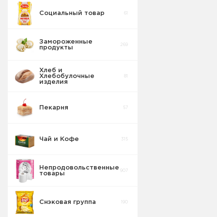
Социальный товар
61
Замороженные
269
продукты
Хлеб и
Хлебобулочные
81
изделия
Пекарня
57
Чай и Кофе
315
Непродовольственные
907
товары
Снэковая группа
190