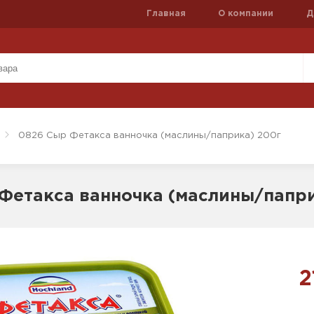
Главная
О компании
Д
0826 Сыр Фетакса ванночка (маслины/паприка) 200г
Фетакса ванночка (маслины/папри
2