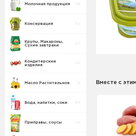
Молочная продукция
368
Консервация
432
Крупы, Макароны,
523
Сухие завтраки
Кондитерские
670
изделия
Вместе с эти
Масло Растительное
39
Вода, напитки, соки
334
Приправы, соусы
452