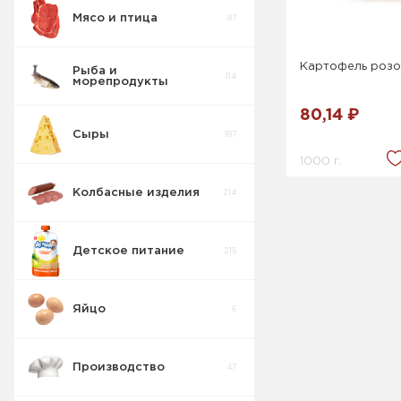
Мясо и птица
87
Картофель роз
Рыба и
114
морепродукты
80,14 ₽
Сыры
187
1000 г.
Колбасные изделия
214
Сыр Твёрдый
6
Детское питание
215
Сыр Плавленый
28
Яйцо
6
Сыр
16
Производство
47
Сухие сливки
1