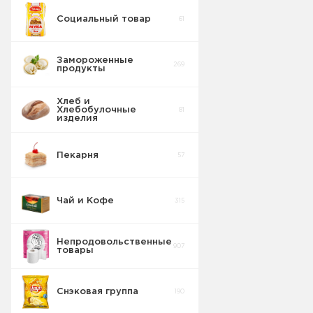
Социальный товар
61
Сосиски
20
Замороженные
269
продукты
Хлеб и
Хлебобулочные
81
изделия
Пекарня
57
Чай и Кофе
315
Непродовольственные
907
товары
Снэковая группа
190