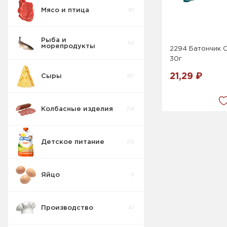
Мясо и птица
87
Рыба и
114
морепродукты
2294 Батончик C
30г
21,29 ₽
Сыры
187
Колбасные изделия
214
Детское питание
215
Штучный товар
36
Яйцо
6
Весовой товар
53
Свинина
Производство
47
Весовой товар
10