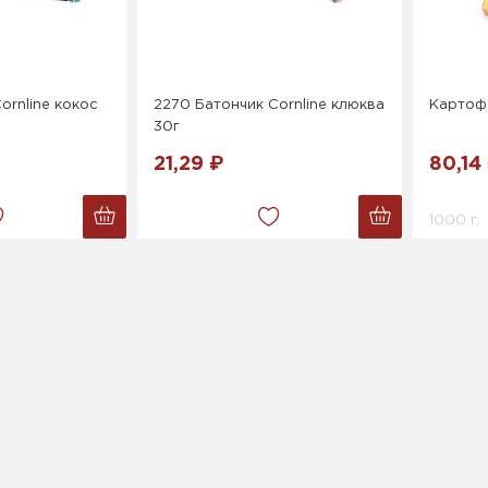
ornline кокос
2270 Батончик Cornline клюква
Картоф
30г
21,29 ₽
80,14
1000 г.