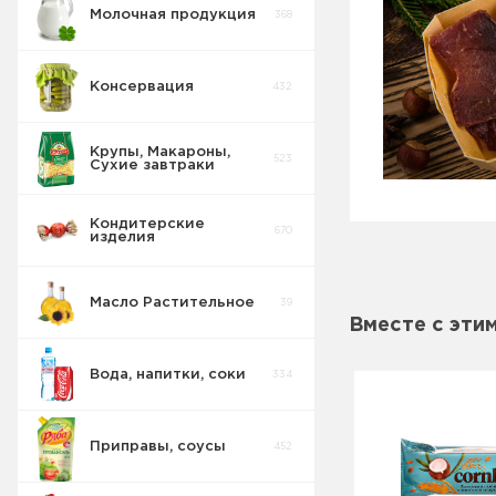
Молочная продукция
368
Консервация
432
Крупы, Макароны,
523
Сухие завтраки
Кондитерские
670
изделия
Масло Растительное
39
Вместе с эти
Вода, напитки, соки
334
Приправы, соусы
452