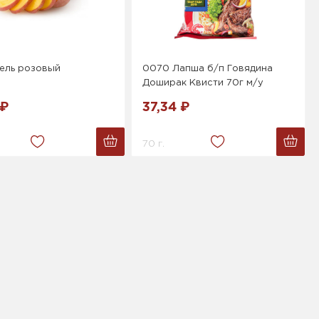
ель розовый
0070 Лапша б/п Говядина
Доширак Квисти 70г м/у
 ₽
37,34 ₽
70 г.