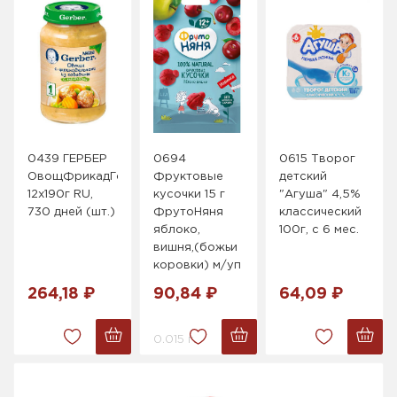
0439 ГЕРБЕР
0694
0615 Творог
ОвощФрикадГовяд
Фруктовые
детский
12х190г RU,
кусочки 15 г
"Агуша" 4,5%
730 дней (шт.)
ФрутоНяня
классический
яблоко,
100г, с 6 мес.
вишня,(божьи
коровки) м/уп
264,18 ₽
90,84 ₽
64,09 ₽
0.015 г.